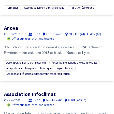
formation
accompagnement au changement
transition écologique
Anova
Créé en
2015
1 - 10
Entité privée
NANTES (44) et LYON (69)
Offres sur Jobs_that_makesense
ANOVA est une société de conseil spécialisée en RSE, Climat et
Environnement créée en 2015 et basée à Nantes et Lyon.
accompagnement au changement
accompagnement de projets innovants
adaptation au changement climatique
agrivoltaïsme
responsabilité sociétale des entreprises et facilitation
Association Infoclimat
Créé en
2001
1 - 10
Non lucratif
AURILLAC (15)
Offres sur Jobs_that_makesense
L’association Infoclimat est une association à but non lucratif de loi