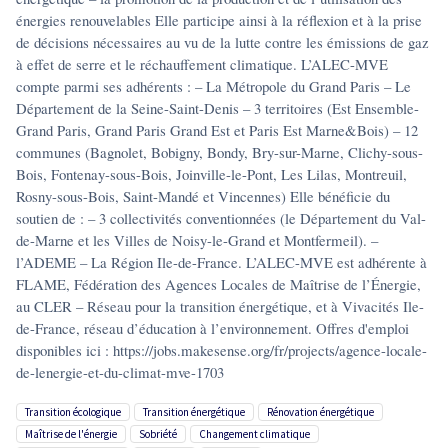
énergies renouvelables Elle participe ainsi à la réflexion et à la prise
de décisions nécessaires au vu de la lutte contre les émissions de gaz
à effet de serre et le réchauffement climatique. L’ALEC-MVE
compte parmi ses adhérents : – La Métropole du Grand Paris – Le
Département de la Seine-Saint-Denis – 3 territoires (Est Ensemble-
Grand Paris, Grand Paris Grand Est et Paris Est Marne&Bois) – 12
communes (Bagnolet, Bobigny, Bondy, Bry-sur-Marne, Clichy-sous-
Bois, Fontenay-sous-Bois, Joinville-le-Pont, Les Lilas, Montreuil,
Rosny-sous-Bois, Saint-Mandé et Vincennes) Elle bénéficie du
soutien de : – 3 collectivités conventionnées (le Département du Val-
de-Marne et les Villes de Noisy-le-Grand et Montfermeil). –
l’ADEME – La Région Ile-de-France. L’ALEC-MVE est adhérente à
FLAME, Fédération des Agences Locales de Maîtrise de l’Énergie,
au CLER – Réseau pour la transition énergétique, et à Vivacités Ile-
de-France, réseau d’éducation à l’environnement. Offres d'emploi
disponibles ici : https://jobs.makesense.org/fr/projects/agence-locale-
de-lenergie-et-du-climat-mve-1703
transition écologique
transition énergétique
rénovation énergétique
maîtrise de l'énergie
sobriété
changement climatique