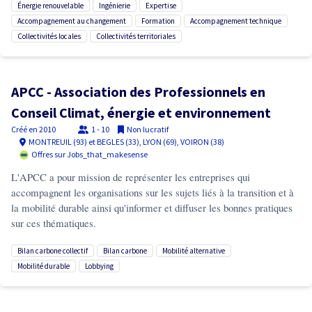
énergie renouvelable
ingénierie
expertise
accompagnement au changement
formation
accompagnement technique
collectivités locales
collectivités territoriales
APCC - Association des Professionnels en
Conseil Climat, énergie et environnement
Créé en
2010
1 - 10
Non lucratif
MONTREUIL (93) et BEGLES (33), LYON (69), VOIRON (38)
Offres sur Jobs_that_makesense
L'APCC a pour mission de représenter les entreprises qui
accompagnent les organisations sur les sujets liés à la transition et à
la mobilité durable ainsi qu'informer et diffuser les bonnes pratiques
sur ces thématiques.
bilan carbone collectif
bilan carbone
mobilité alternative
mobilité durable
lobbying