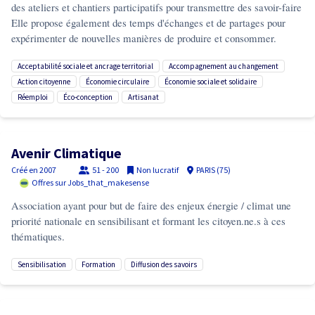
des ateliers et chantiers participatifs pour transmettre des savoir-faire
Elle propose également des temps d'échanges et de partages pour
expérimenter de nouvelles manières de produire et consommer.
acceptabilité sociale et ancrage territorial
accompagnement au changement
action citoyenne
économie circulaire
économie sociale et solidaire
réemploi
éco-conception
artisanat
Avenir Climatique
Créé en
2007
51 - 200
Non lucratif
PARIS (75)
Offres sur Jobs_that_makesense
Association ayant pour but de faire des enjeux énergie / climat une
priorité nationale en sensibilisant et formant les citoyen.ne.s à ces
thématiques.
sensibilisation
formation
diffusion des savoirs