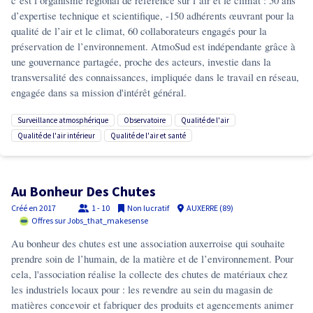
c’est l’organisme régional de référence sur l’air et le climat : 50 ans
d’expertise technique et scientifique, -150 adhérents œuvrant pour la
qualité de l’air et le climat, 60 collaborateurs engagés pour la
préservation de l’environnement. AtmoSud est indépendante grâce à
une gouvernance partagée, proche des acteurs, investie dans la
transversalité des connaissances, impliquée dans le travail en réseau,
engagée dans sa mission d'intérêt général.
surveillance atmosphérique
observatoire
qualité de l'air
qualité de l'air intérieur
qualité de l'air et santé
Au Bonheur Des Chutes
Créé en
2017
1 - 10
Non lucratif
AUXERRE (89)
Offres sur Jobs_that_makesense
Au bonheur des chutes est une association auxerroise qui souhaite
prendre soin de l’humain, de la matière et de l’environnement. Pour
cela, l'association réalise la collecte des chutes de matériaux chez
les industriels locaux pour : les revendre au sein du magasin de
matières concevoir et fabriquer des produits et agencements animer