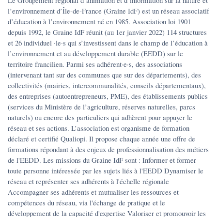
Le Groupement régional d’animation et d’information sur la nature et
l’environnement d’Île-de-France (Graine IdF) est un réseau associatif
d’éducation à l’environnement né en 1985. Association loi 1901
depuis 1992, le Graine IdF réunit (au 1er janvier 2022) 114 structures
et 26 individuel ·le·s qui s’investissent dans le champ de l’éducation à
l’environnement et au développement durable (EEDD) sur le
territoire francilien. Parmi ses adhérent·e·s, des associations
(intervenant tant sur des communes que sur des départements), des
collectivités (mairies, intercommunalités, conseils départementaux),
des entreprises (autoentrepreneurs, PME), des établissements publics
(services du Ministère de l’agriculture, réserves naturelles, parcs
naturels) ou encore des particuliers qui adhèrent pour appuyer le
réseau et ses actions. L’association est organisme de formation
déclaré et certifié Qualiopi. Il propose chaque année une offre de
formations répondant à des enjeux de professionnalisation des métiers
de l'EEDD. Les missions du Graine IdF sont : Informer et former
toute personne intéressée par les sujets liés à l'EEDD Dynamiser le
réseau et représenter ses adhérents à l'échelle régionale
Accompagner ses adhérents et mutualiser les ressources et
compétences du réseau, via l'échange de pratique et le
développement de la capacité d'expertise Valoriser et promouvoir les