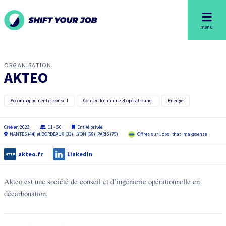
menu
ORGANISATION
AKTEO
Accompagnement et conseil
Conseil technique et opérationnel
Energie
Créé en
2023
11 - 50
Entité privée
NANTES (44) et BORDEAUX (33), LYON (69), PARIS (75)
Offres sur Jobs_that_makesense
akteo.fr
LinkedIn
Akteo est une société de conseil et d’ingénierie opérationnelle en
décarbonation.