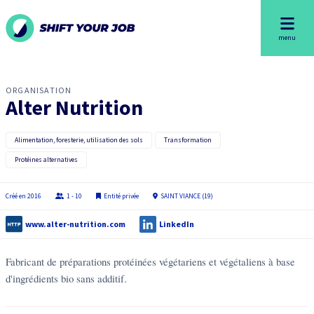
menu
ORGANISATION
Alter Nutrition
Alimentation, foresterie, utilisation des sols
Transformation
Protéines alternatives
Créé en
2016
1 - 10
Entité privée
SAINT VIANCE (19)
www.alter-nutrition.com
LinkedIn
Fabricant de préparations protéinées végétariens et végétaliens à base
d'ingrédients bio sans additif.