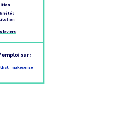
sition
briété :
titution
s leviers
'emploi sur :
_that_makesense