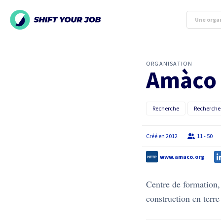
ORGANISATION
Amàco
Recherche
Recherche 
Créé en
2012
11 - 50
www.amaco.org
Centre de formation, 
construction en terre