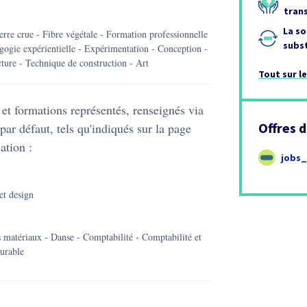
tran
La so
terre crue
-
fibre végétale
-
formation professionnelle
subs
agogie expérientielle
-
expérimentation
-
conception
-
cture
-
technique de construction
-
art
Tout sur le
et formations représentés, renseignés via
Offres d
par défaut, tels qu'indiqués sur la page
ation :
jobs
et design
s matériaux - Danse - Comptabilité - Comptabilité et
urable