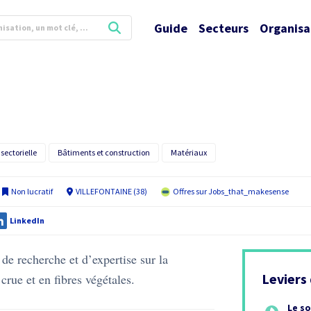
Guide
Secteurs
Organisa
sectorielle
Bâtiments et construction
Matériaux
Non lucratif
VILLEFONTAINE (38)
Offres sur Jobs_that_makesense
LinkedIn
de recherche et d’expertise sur la
Leviers
 crue et en fibres végétales.
Le so