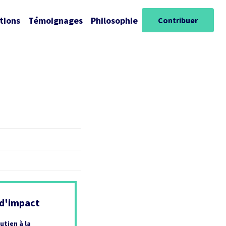
tions
Témoignages
Philosophie
Contribuer
 d'impact
utien à la