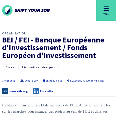
menu
ORGANISATION
BEI / FEI - Banque Européenne
d'Investissement / Fonds
Européen d'Investissement
Finance
Acteurs nationaux et européens
Créé en
1958
1 001 - 5 000
Entité publique
LUXEMBOURG (LU) et PARIS (75)
www.eib.org
LinkedIn
Institution financière des États membres de l'UE. Activité : emprunter
sur les marchés pour financer des projets au sein de l'UE et dans ses