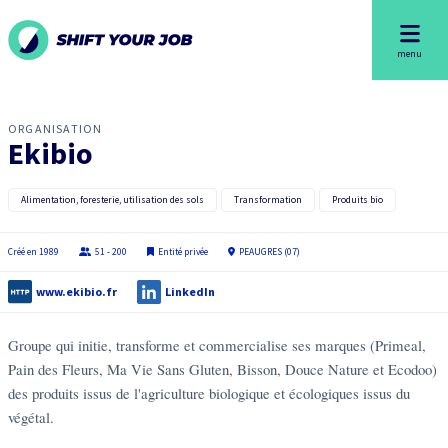
menu
ORGANISATION
Ekibio
Alimentation, foresterie, utilisation des sols
Transformation
Produits bio
Créé en
1989
51 - 200
Entité privée
PEAUGRES (07)
www.ekibio.fr
LinkedIn
Groupe qui initie, transforme et commercialise ses marques (Primeal,
Pain des Fleurs, Ma Vie Sans Gluten, Bisson, Douce Nature et Ecodoo)
des produits issus de l'agriculture biologique et écologiques issus du
végétal.