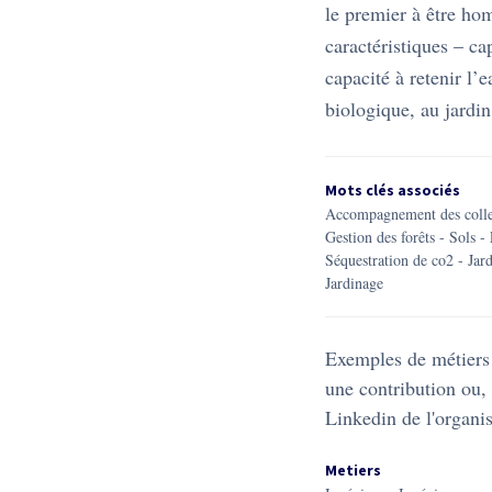
le premier à être ho
caractéristiques – ca
capacité à retenir l’
biologique, au jardi
Mots clés associés
accompagnement des colle
Gestion des forêts
-
sols
-
séquestration de co2
-
jar
jardinage
Exemples de métiers 
une contribution ou, 
Linkedin de l'organis
Metiers