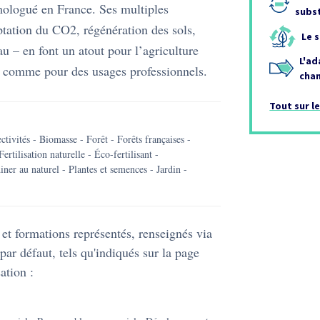
mologué en France. Ses multiples
subs
ptation du CO2, régénération des sols,
Le 
eau – en font un atout pour l’agriculture
L'ad
n comme pour des usages professionnels.
cha
Tout sur le
ctivités
-
biomasse
-
forêt
-
forêts françaises
-
fertilisation naturelle
-
éco-fertilisant
-
diner au naturel
-
plantes et semences
-
jardin
-
et formations représentés, renseignés via
par défaut, tels qu'indiqués sur la page
ation :