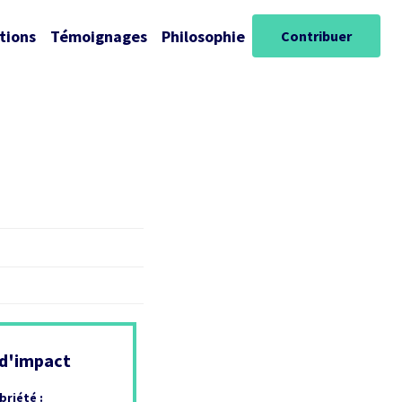
tions
Témoignages
Philosophie
Contribuer
 d'impact
briété :