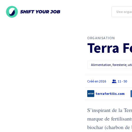
ORGANISATION
Terra F
Alimentation, foresterie, ut
Créé en
2016
11 - 50
terrafertilis.com
S’inspirant de la Terr
marque de fertilisant
biochar (charbon de b