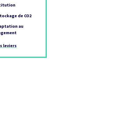
titution
stockage de CO2
aptation au
ngement
s leviers