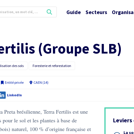
Guide
Secteurs
Organisa
ertilis (Groupe SLB)
ilisation des sols
Foresterie et reforestation
Entité privée
CAEN (14)
LinkedIn
a Preta brésilienne, Terra Fertilis est une
Leviers
s pour le sol et les plantes à base de
ois) naturel, 100 % d’origine française et
La so