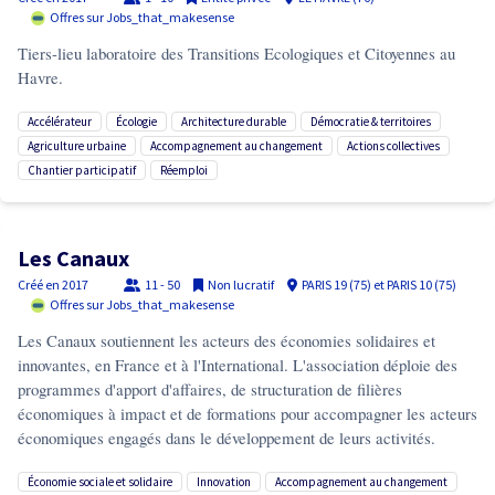
Offres sur Jobs_that_makesense
Tiers-lieu laboratoire des Transitions Ecologiques et Citoyennes au
Havre.
accélérateur
écologie
architecture durable
démocratie & territoires
agriculture urbaine
accompagnement au changement
actions collectives
chantier participatif
réemploi
Les Canaux
Créé en
2017
11 - 50
Non lucratif
PARIS 19 (75) et PARIS 10 (75)
Offres sur Jobs_that_makesense
Les Canaux soutiennent les acteurs des économies solidaires et
innovantes, en France et à l'International. L'association déploie des
programmes d'apport d'affaires, de structuration de filières
économiques à impact et de formations pour accompagner les acteurs
économiques engagés dans le développement de leurs activités.
économie sociale et solidaire
innovation
accompagnement au changement