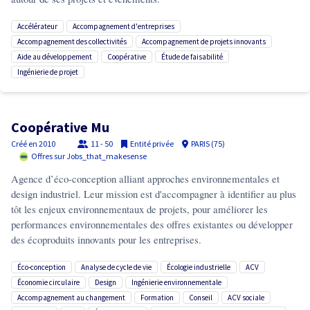
accélérateur
accompagnement d'entreprises
accompagnement des collectivités
accompagnement de projets innovants
aide au développement
coopérative
étude de faisabilité
ingénierie de projet
Coopérative Mu
Créé en
2010
11 - 50
Entité privée
PARIS (75)
Offres sur Jobs_that_makesense
Agence d’éco-conception alliant approches environnementales et
design industriel. Leur mission est d'accompagner à identifier au plus
tôt les enjeux environnementaux de projets, pour améliorer les
performances environnementales des offres existantes ou développer
des écoproduits innovants pour les entreprises.
éco-conception
analyse de cycle de vie
écologie industrielle
ACV
économie circulaire
design
ingénierie environnementale
accompagnement au changement
formation
conseil
ACV sociale