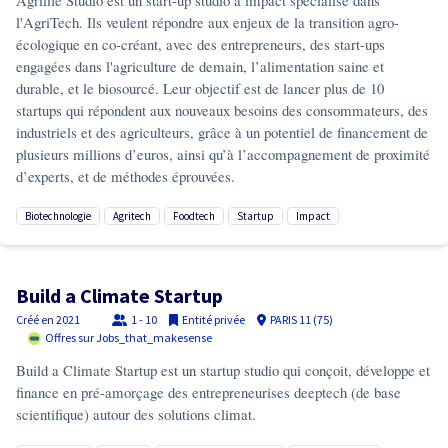
Agrilife Studio est un start-up studio à impact spécialisé dans
l'AgriTech. Ils veulent répondre aux enjeux de la transition agro-
écologique en co-créant, avec des entrepreneurs, des start-ups
engagées dans l'agriculture de demain, l’alimentation saine et
durable, et le biosourcé. Leur objectif est de lancer plus de 10
startups qui répondent aux nouveaux besoins des consommateurs, des
industriels et des agriculteurs, grâce à un potentiel de financement de
plusieurs millions d’euros, ainsi qu’à l’accompagnement de proximité
d’experts, et de méthodes éprouvées.
biotechnologie
agritech
foodtech
startup
impact
Build a Climate Startup
Créé en
2021
1 - 10
Entité privée
PARIS 11 (75)
Offres sur Jobs_that_makesense
Build a Climate Startup est un startup studio qui conçoit, développe et
finance en pré-amorçage des entrepreneurises deeptech (de base
scientifique) autour des solutions climat.