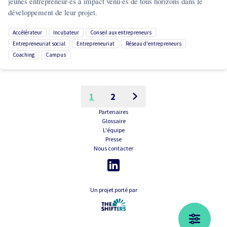
jeunes entrepreneur·es à impact venu·es de tous horizons dans le
développement de leur projet.
accélérateur
incubateur
conseil aux entrepreneurs
entrepreneuriat social
entrepreneuriat
réseau d'entrepreneurs
coaching
campus
1
2
Partenaires
Glossaire
L'équipe
Presse
Nous contacter
Un projet porté par