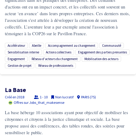
significatifs dans les pratiques des entreprises. Des centaines
d'actions ont eu un impact concret, et les collectifs sont souvent un
acteur ‘en avance’ dans leurs propres entreprises. Ces derniers mois,
l'association s'est attelée à développer la création de nouveaux
collectifs. L’aventure leur a par exemple amené l'association à
témoigner à la COP26 sur le Pavillon France.
accélérateur
abeille
accompagnement au changement
communauté
sensibilisation interne
actions collectives
engagement des parties prenantes
engagement
réseau d'acteurs du changement
mobilisation des acteurs
gestion de projet
réseau de professionnels
La Base
Créé en
2018
1 - 10
Non lucratif
PARIS (75)
Offres sur Jobs_that_makesense
La base héberge 10 associations ayant pour objectif de mobiliser les
citoyennes et citoyens à la justice climatique et sociale. La base
propose aussi des conférences, des tables rondes, des soirées pour
sensibiliser le public.