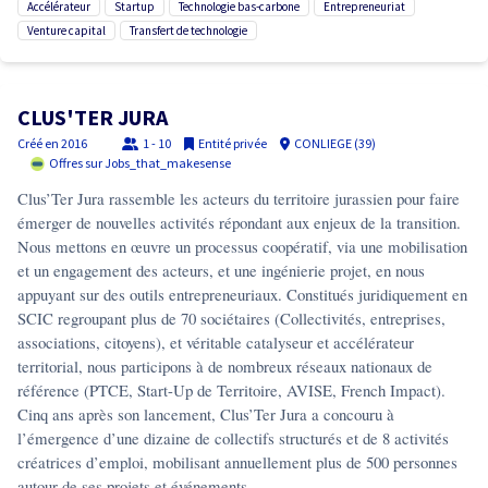
accélérateur
startup
technologie bas-carbone
entrepreneuriat
venture capital
transfert de technologie
CLUS'TER JURA
Créé en
2016
1 - 10
Entité privée
CONLIEGE (39)
Offres sur Jobs_that_makesense
Clus’Ter Jura rassemble les acteurs du territoire jurassien pour faire
émerger de nouvelles activités répondant aux enjeux de la transition.
Nous mettons en œuvre un processus coopératif, via une mobilisation
et un engagement des acteurs, et une ingénierie projet, en nous
appuyant sur des outils entrepreneuriaux. Constitués juridiquement en
SCIC regroupant plus de 70 sociétaires (Collectivités, entreprises,
associations, citoyens), et véritable catalyseur et accélérateur
territorial, nous participons à de nombreux réseaux nationaux de
référence (PTCE, Start-Up de Territoire, AVISE, French Impact).
Cinq ans après son lancement, Clus’Ter Jura a concouru à
l’émergence d’une dizaine de collectifs structurés et de 8 activités
créatrices d’emploi, mobilisant annuellement plus de 500 personnes
autour de ses projets et événements.