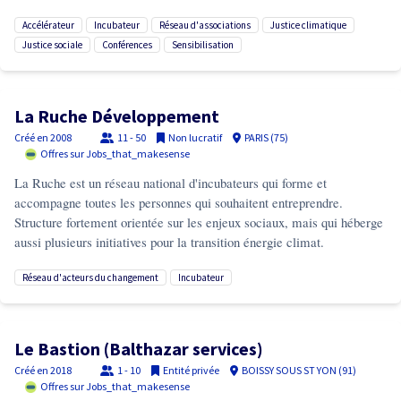
accélérateur
incubateur
réseau d'associations
justice climatique
justice sociale
conférences
sensibilisation
La Ruche Développement
Créé en
2008
11 - 50
Non lucratif
PARIS (75)
Offres sur Jobs_that_makesense
La Ruche est un réseau national d'incubateurs qui forme et
accompagne toutes les personnes qui souhaitent entreprendre.
Structure fortement orientée sur les enjeux sociaux, mais qui héberge
aussi plusieurs initiatives pour la transition énergie climat.
réseau d'acteurs du changement
incubateur
Le Bastion (Balthazar services)
Créé en
2018
1 - 10
Entité privée
BOISSY SOUS ST YON (91)
Offres sur Jobs_that_makesense