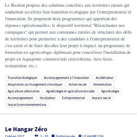
Le Bastion propose des solutions concrètes aux territoires ruraux qui
souhaitent accélérer leur transition écologique par l'entrepreneuriat et
l'innovation. Ils proposent deux programmes qui apportent des
réponses opérationnelles: le dispositif territorial "Réenchanter nos
campagnes" qui permet aux communes rurales de structurer des défis
de territoires pour permettre à des candidats à l'entrepreneuriat de
s'en saisir et de faire décoller leur projet à impact. un programme de
formation en agroécologie diplômant pour concrétiser l'installation de
projet en Aquaponie commerciale (microferme, tiers-lieux,
restauration, etc.)
transition écologique
accompagnement à l'innovation
accélérateur
adaptation au changement climatique
action locale
alimentation
agriculture alternative
agroécologie et agriculture durable
agro-écologie
accompagnement
incubateur
entrepreneuriat
impact social
impacts environnementaux
Le Hangar Zéro
Créé en
2017
1 - 10
Entité privée
LE HAVRE (76)