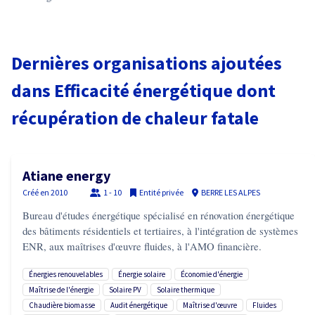
Dernières organisations ajoutées
dans
Efficacité énergétique dont
récupération de chaleur fatale
Atiane energy
Créé en
2010
1 - 10
Entité privée
BERRE LES ALPES
Bureau d'études énergétique spécialisé en rénovation énergétique
des bâtiments résidentiels et tertiaires, à l'intégration de systèmes
ENR, aux maîtrises d'œuvre fluides, à l'AMO financière.
énergies renouvelables
énergie solaire
économie d'énergie
maîtrise de l'énergie
solaire PV
solaire thermique
chaudière biomasse
audit énergétique
maîtrise d'œuvre
fluides