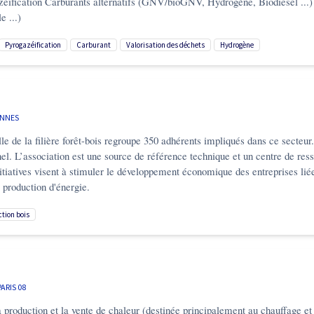
gazéification Carburants alternatifs (GNV/bioGNV, Hydrogène, Biodiesel ...
e ...)
pyrogazéification
carburant
valorisation des déchets
hydrogène
ENNES
le de la filière forêt-bois regroupe 350 adhérents impliqués dans ce secteur
nel. L’association est une source de référence technique et un centre de ress
itiatives visent à stimuler le développement économique des entreprises liées 
a production d'énergie.
ction bois
PARIS 08
production et la vente de chaleur (destinée principalement au chauffage et 