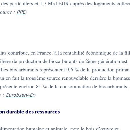
es particuliers et 1,7 Mrd EUR auprès des logements collect
source :
)
PPE
nts contribue, en France, à la rentabilité économique de la fil
ilière de production de biocarburants de 2ème génération est
es biocarburants représentent 9,6 % de la production primai
ui en fait la troisième source renouvelable derrière la biomas
 représente environ 81 % de la consommation de biocarburants,
e :
)
Eurobserv-Er
tion durable des ressources
’alimentation humaine et animale, avec le bois d’œuvre et