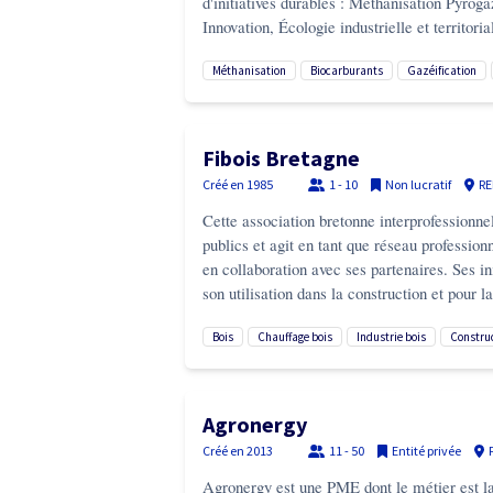
d'initiatives durables : Méthanisation Pyro
Innovation, Écologie industrielle et territorial
méthanisation
biocarburants
gazéification
Fibois Bretagne
Créé en
1985
1 - 10
Non lucratif
R
Cette association bretonne interprofessionnel
publics et agit en tant que réseau profession
en collaboration avec ses partenaires. Ses in
son utilisation dans la construction et pour l
bois
chauffage bois
industrie bois
constru
Agronergy
Créé en
2013
11 - 50
Entité privée
Agronergy est une PME dont le métier est la 