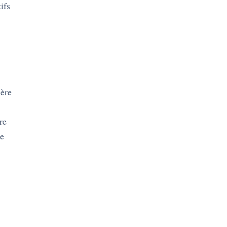
ifs
ière
re
se