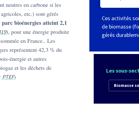
nt neutres en carbone si les
agricoles, etc.) sont gérés
Ces activités so
 parc bioénergies atteint 2,1
de biomasse (for
), pour une énergie produite
019
gérés durablem
nsommée en France.. Les
gers représentent 42,3 % du
bois-énergie et autres
iogaz et les déchets de
Les sous-sec
:
)
PTEF
Biomasse so