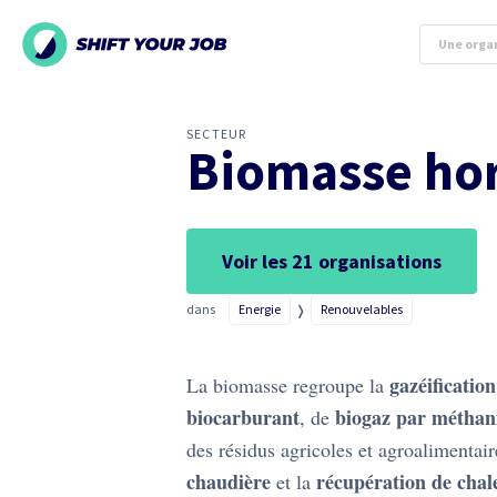
SECTEUR
Biomasse hor
Voir les
21
organisations
dans
Energie
❭
Renouvelables
gazéification
La biomasse regroupe la
biocarburant
biogaz par méthan
, de
des résidus agricoles et agroalimentair
chaudière
récupération de chal
et la