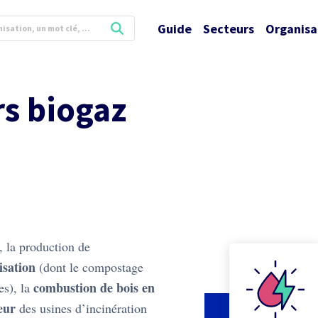
Guide
Secteurs
Organisa
s biogaz
, la production de
isation
(dont le compostage
combustion de bois en
es), la
eur
des usines d’incinération