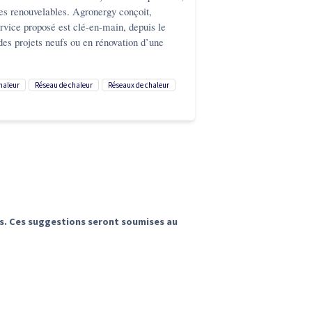
gies renouvelables. Agronergy conçoit,
ervice proposé est clé-en-main, depuis le
des projets neufs ou en rénovation d’une
chaleur
réseau de chaleur
réseaux de chaleur
ns. Ces suggestions seront soumises au