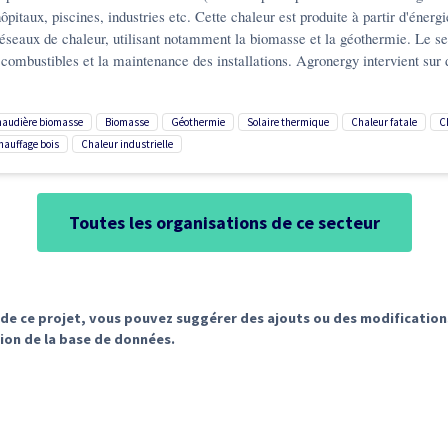
 hôpitaux, piscines, industries etc. Cette chaleur est produite à partir d'éner
s réseaux de chaleur, utilisant notamment la biomasse et la géothermie. Le s
ombustibles et la maintenance des installations. Agronergy intervient sur 
chaudière biomasse
biomasse
géothermie
solaire thermique
chaleur fatale
chauffage bois
chaleur industrielle
Toutes les organisations de ce secteur
ur de ce projet, vous pouvez suggérer des ajouts ou des modificatio
ion de la base de données.