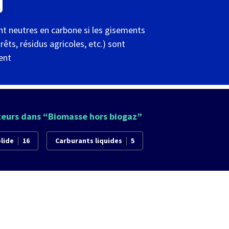
nt neutres en carbone si les gisements
êts, résidus agricoles, etc.) sont
ent
teurs dans “
Biomasse hors biogaz
”
lide
16
Carburants liquides
5