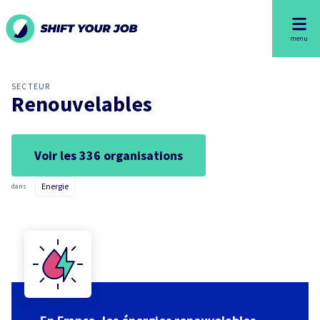
menu
SECTEUR
Renouvelables
Voir les
336
organisations
Energie
dans