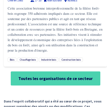
Créé en
1985
1 - 10
Non lucratif
RENNES
Cette association bretonne interprofessionnelle de la filière forêt-
bois regroupe 350 adhérents impliqués dans ce secteur. Elle est
soutenue par des partenaires publics et agit en tant que réseau
professionnel. L’association est une source de référence technique
et un centre de ressources pour la filière forêt-bois en Bretagne, en
collaboration avec ses partenaires. Ses initiatives visent à stimuler
le développement économique des entreprises liées à l'exploitation
du bois en forêt, ainsi qu'à son utilisation dans la construction et
pour la production d'énergie.
bois
chauffage bois
industrie bois
construction bois
Toutes les organisations de ce secteur
Dans l’esprit collaboratif qui a été au cœur de ce projet, vous
pouvez suggérer des ajouts ou des modifications. Ces